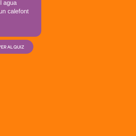
l agua
un calefont
ER AL QUIZ