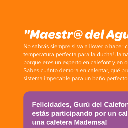
Ir
al
contenido
"Maestr@ del Agu
No sabrás siempre si va a llover o hacer ca
temperatura perfecta para la ducha! Jamá
porque eres un experto en calefont y en o
Sabes cuánto demora en calentar, qué pre
sistema impecable para un baño perfecto, 
Felicidades, Gurú del Calefon
estás participando por un cal
una cafetera Mademsa!